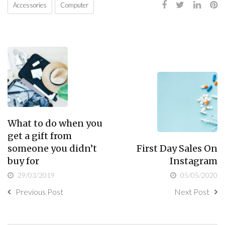
Accessories
Computer
What to do when you
get a gift from
someone you didn’t
First Day Sales On
buy for
Instagram
29/03/2019
05/05/2020
Previous Post
Next Post