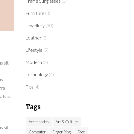
Frame Sunglasses
(3)
Furniture
(3)
Jewellery
(10)
Leather
(3)
Lifestyle
(9)
a
Modern
(2)
s sit
Technology
(4)
us
Tips
(4)
rra
s. Non
Tags
a
Accessories
Art & Culture
s sit
Computer
Finger Ring
Food