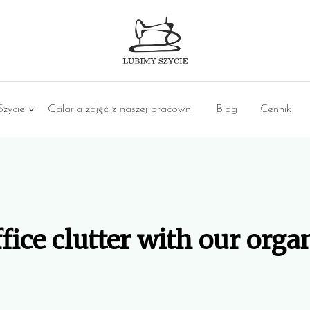
zycie
Galaria zdjęć z naszej pracowni
Blog
Cennik
ice clutter with our orga