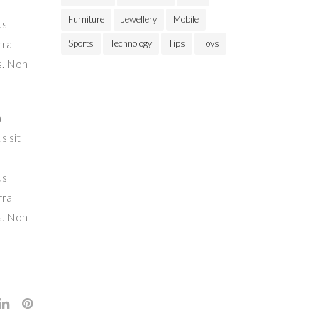
Furniture
Jewellery
Mobile
us
rra
Sports
Technology
Tips
Toys
s. Non
a
s sit
us
rra
s. Non