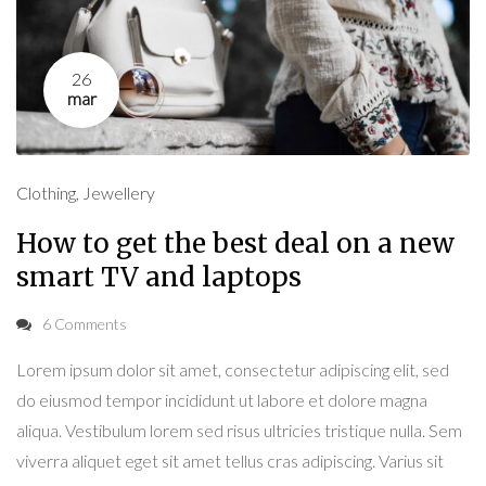
26
mar
Clothing
,
Jewellery
How to get the best deal on a new
smart TV and laptops
6 Comments
Lorem ipsum dolor sit amet, consectetur adipiscing elit, sed
do eiusmod tempor incididunt ut labore et dolore magna
aliqua. Vestibulum lorem sed risus ultricies tristique nulla. Sem
viverra aliquet eget sit amet tellus cras adipiscing. Varius sit