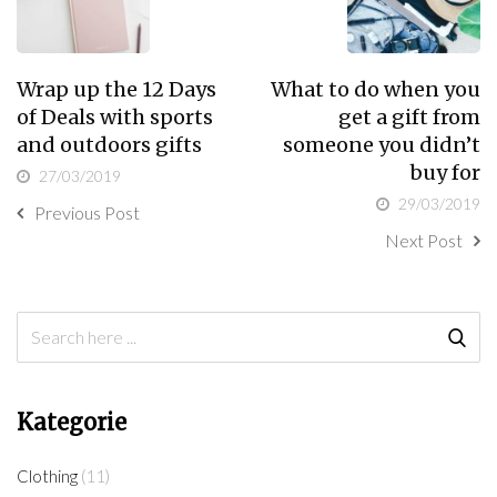
Wrap up the 12 Days
What to do when you
of Deals with sports
get a gift from
and outdoors gifts
someone you didn’t
buy for
27/03/2019
29/03/2019
Previous Post
Next Post
Kategorie
Clothing
(11)